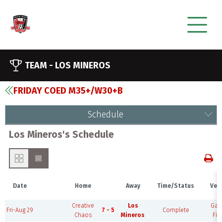
TEAM -
LOS MINEROS
FRIDAY COED M35+/W30+B
Schedule
Los Mineros's Schedule
Date
Home
Away
Time/Status
Ven
Creative
Los
Ga
Fri-Aug 29
7 - 5
Complete
Chaos
Mineros
Fie