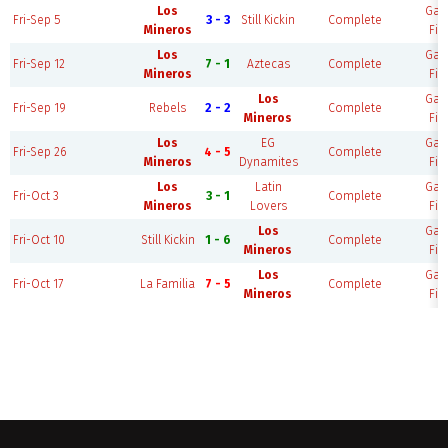
Los
Ga
Fri-Sep 5
3 - 3
Still Kickin
Complete
Mineros
Fie
Los
Ga
Fri-Sep 12
7 - 1
Aztecas
Complete
Mineros
Fie
Los
Ga
Fri-Sep 19
Rebels
2 - 2
Complete
Mineros
Fie
Los
EG
Ga
Fri-Sep 26
4 - 5
Complete
Mineros
Dynamites
Fie
Los
Latin
Ga
Fri-Oct 3
3 - 1
Complete
Mineros
Lovers
Fie
Los
Ga
Fri-Oct 10
Still Kickin
1 - 6
Complete
Mineros
Fie
Los
Ga
Fri-Oct 17
La Familia
7 - 5
Complete
Mineros
Fie